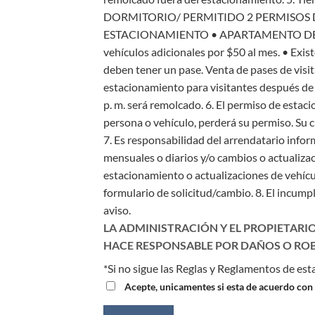
DORMITORIO/ PERMITIDO 2 PERMISOS
ESTACIONAMIENTO
• APARTAMENTO DE
vehículos adicionales por $50 al mes.
• Exist
deben tener un pase. Venta de pases de visi
estacionamiento para visitantes después de l
p. m. será remolcado.
6. El permiso de estaci
persona o vehículo, perderá su permiso. Su 
7. Es responsabilidad del arrendatario infor
mensuales o diarios y/o cambios o actualizac
estacionamiento o actualizaciones de vehícu
formulario de solicitud/cambio.
8. El incump
aviso.
LA ADMINISTRACIÓN Y EL PROPIETARI
HACE RESPONSABLE POR DAÑOS O ROB
*Si no sigue las Reglas y Reglamentos de est
Acepte, unicamentes si esta de acuerdo con la