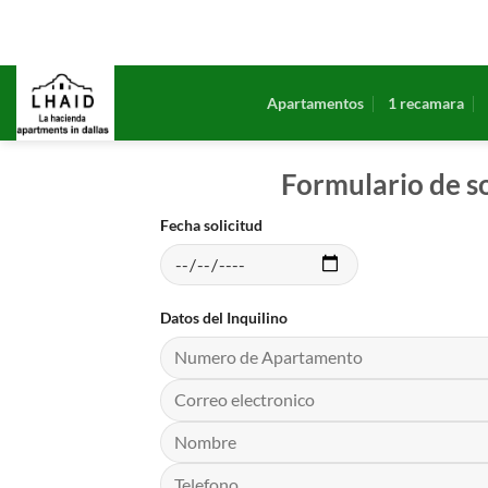
Saltar
al
contenido
Apartamentos
1 recamara
Formulario de so
Fecha solicitud
Datos del Inquilino