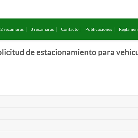
2 recamaras
3 recamaras
Contacto
Publicaciones
Reglament
licitud de estacionamiento para vehicu