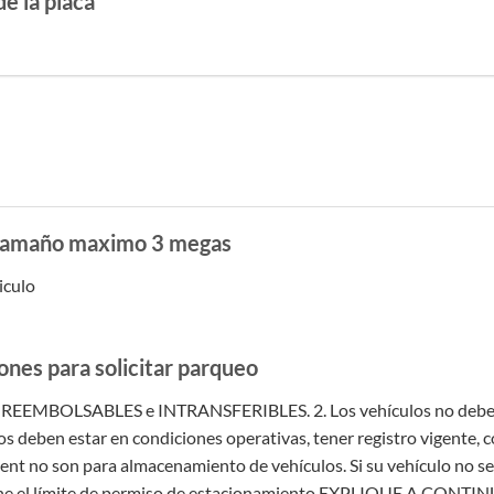
e la placa
s, tamaño maximo 3 megas
iculo
nes para solicitar parqueo
 NO REEMBOLSABLES e INTRANSFERIBLES.
2. Los vehículos no debe
os deben estar en condiciones operativas, tener registro vigente
 no son para almacenamiento de vehículos. Si su vehículo no se 
ene el límite de permiso de estacionamiento EXPLIQUE A CONT