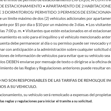
 DE ESTACIONAMIENTO
• APARTAMENTO DE 2 HABITACIONES
 3 DORMITORIOS/ PERMITIDO 3 PERMISOS DE ESTACIONA
e un límite máximo de dos (2) vehículos adicionales por apartament
tante por $5 por día o $10 por un máximo de 3 días.
• Los visitante
as 7:00 p. m.
• Visitantes que estén estacionados en el estaciona
onamiento es solo para el inquilino y el vehículo mencionado anteri
cuenta debe permanecer al día o su permiso puede ser revocado y n
mar con anticipación a la administración sobre cualquier solicitu
iones de información de vehículos para evitar que su vehículo sea 
los DEBEN enviarse por mensaje de texto o dirigirse a la oficina
limiento de las Reglas y Regulaciones anteriores puede resultar en
O NO SON RESPONSABLES DE LAS TARIFAS DE REMOLQUE I
OS A SU VEHICULO.
acionamiento, su vehículo será remolcado a expensas del propietar
s reglas y regulaciones para iniciar el tramite a su solicitud.