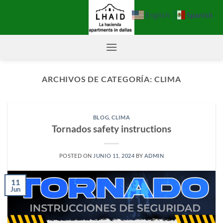
Saltar
Spanish
English
al
contenido
ARCHIVOS DE CATEGORÍA:
CLIMA
BLOG
,
CLIMA
Tornados safety instructions
POSTED ON
JUNIO 11, 2024
BY
ADMIN
11
Jun